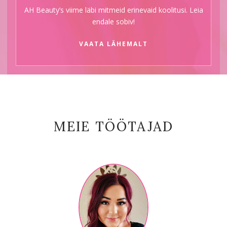
AH Beauty’s viime läbi mitmeid erinevaid koolitusi. Leia
endale sobiv!
VAATA LÄHEMALT
MEIE TÖÖTAJAD