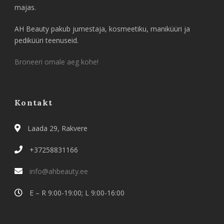
majas.
AH Beauty pakub jumestaja, kosmeetiku, maniküüri ja
pediküüri teenuseid.
Broneeri omale aeg kohe!
Kontakt
Laada 29, Rakvere
+37258831166
info@ahbeauty.ee
E – R 9:00-19:00; L 9:00-16:00