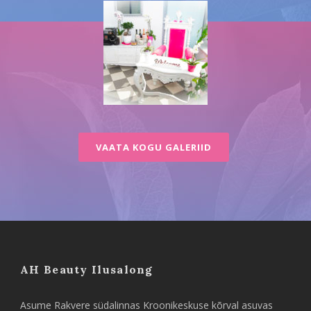
VAATA KOGU GALERIID
AH Beauty Ilusalong
Asume Rakvere südalinnas Kroonikeskuse kõrval asuvas