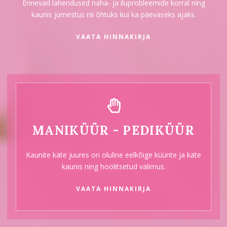
Erinevad lahendused naha- ja iluprobleemide korral ning
kaunis jumestus nii õhtuks kui ka päevaseks ajaks.
VAATA HINNAKIRJA
MANIKÜÜR - PEDIKÜÜR
Kaunite käte juures on oluline eelkõige küünte ja käte
kaunis ning hoolitsetud välimus.
VAATA HINNAKIRJA