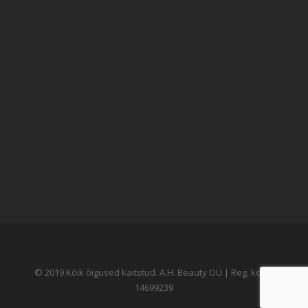
© 2019 Kõik õigused kaitstud. A.H. Beauty OÜ | Reg. kood:
14699239