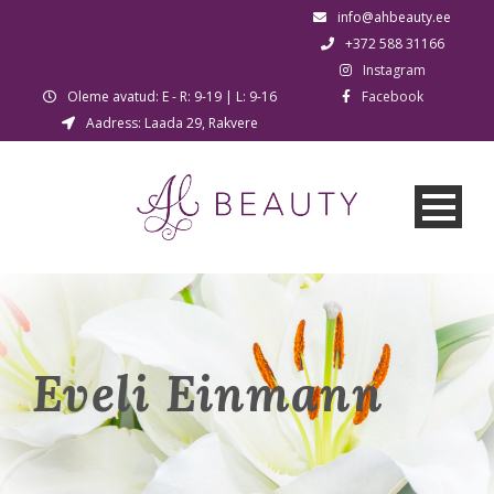
info@ahbeauty.ee
+372 588 31166
Instagram
Oleme avatud: E - R: 9-19 | L: 9-16
Facebook
Aadress: Laada 29, Rakvere
Eveli Einmann