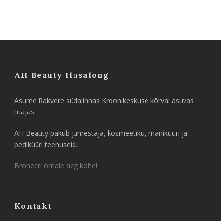
AH Beauty Ilusalong
Asume Rakvere südalinnas Kroonikeskuse kõrval asuvas
majas.
AH Beauty pakub jumestaja, kosmeetiku, maniküüri ja
pediküüri teenuseid.
Broneeri omale aeg kohe!
Kontakt